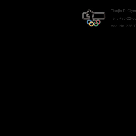
Tianjin D. Oly
Tel：+86-22-60
Add: No. 236,