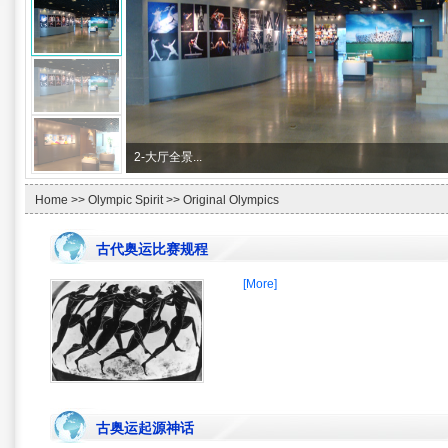
3-
长江碧玉原石...
Home
>>
Olympic Spirit
>> Original Olympics
古代奥运比赛规程
[More]
古奥运起源神话