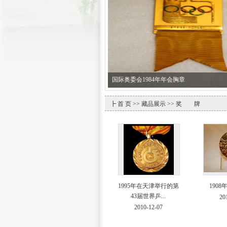
国际奥委会1984年年会胸章
┣
首 页
>>
藏品展示
>> 奖 牌
1995年在天津举行的第
190
43届世界乒...
20
2010-12-07