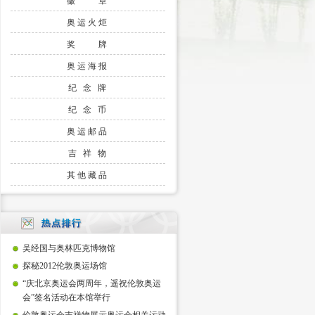
徽 章
奥运火炬
奖 牌
奥运海报
纪 念 牌
纪 念 币
奥运邮品
吉 祥 物
其他藏品
吴经国与奥林匹克博物馆
探秘2012伦敦奥运场馆
“庆北京奥运会两周年，遥祝伦敦奥运
会”签名活动在本馆举行