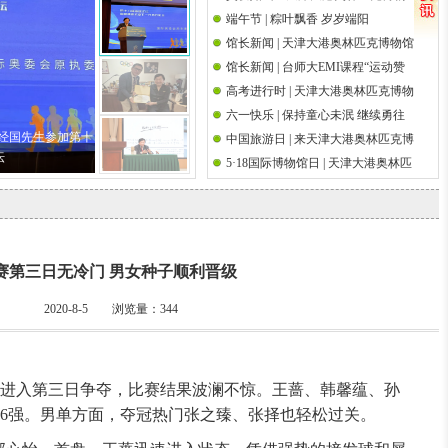
端午节 | 粽叶飘香 岁岁端阳
馆祝天下父亲节日快乐
国际奥林匹克日
馆长新闻 | 天津大港奥林匹克博物馆
馆长新闻 | 台师大EMI课程“运动赞
馆长吴经国先生参加第十八届海峡
高考进行时 | 天津大港奥林匹克博物
助策略研究”师生校外参访前国际奥
论坛·海峡两岸关爱下一代成长论坛
六一快乐 | 保持童心未泯 继续勇往
馆祝高考学子金榜题名
委会执行委员吴经国先生
吴经国先生参加第十
中国旅游日 | 来天津大港奥林匹克博
直前
坛
5·18国际博物馆日 | 天津大港奥林匹
物馆邂逅奥运文脉
克博物馆举办筑桥梁 传圣火奥运观
影系列活动
赛第三日无冷门 男女种子顺利晋级
2020-8-5 浏览量：
344
进入第三日争夺，比赛结果波澜不惊。王蔷、韩馨蕴、孙
16强。男单方面，夺冠热门张之臻、张择也轻松过关。