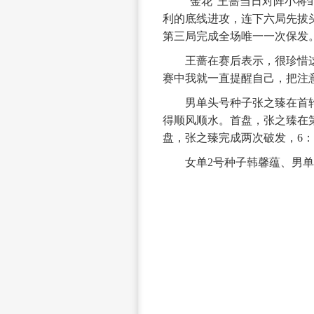
“金花”王蔷当日对阵小将邹
利的底线进攻，连下六局先拔
第三局完成全场唯一一次保发
王蔷在赛后表示，很珍惜这
赛中我就一直提醒自己，把注
男单头号种子张之臻在首轮
得顺风顺水。首盘，张之臻在第
盘，张之臻完成两次破发，6：
女单2号种子韩馨蕴、男单4
来源