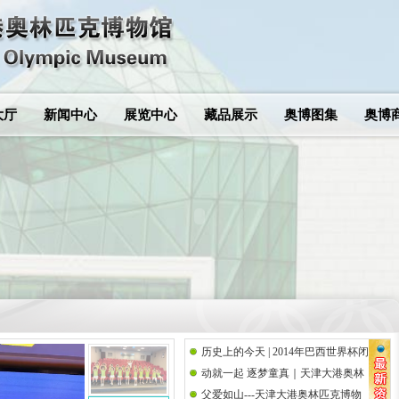
大厅
新闻中心
展览中心
藏品展示
奥博图集
奥博
历史上的今天 | 2014年巴西世界杯闭
动就一起 逐梦童真｜天津大港奥林
幕式
父爱如山---天津大港奥林匹克博物
匹克博物馆携手思而语幼儿园共庆