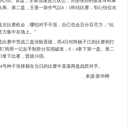
心怡。首盘，王蔷迅速进入状态，凭借强势的接发球和犀
头筹。第二盘，王蔷一鼓作气以6：1终结比赛，邹心怡仅在
。
次比赛机会，哪怕对手不强，自己也会百分百尽力，“比
意力集中在场上。”
比赛中苦战三盘涉险晋级，而4日对阵杨子江的比赛则打
7局用一记反手制胜分实现破发，6：4拿下第一盘。第二
3拿下比赛，晋级16强。
号种子张择都在当日的比赛中直落两盘战胜对手。
:新华网