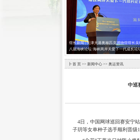
馆长新闻 | 天津大港奥林匹克博物馆馆长
八届海峡论坛·海峡两岸关爱下一代成长论
┣
首 页
>>
新闻中心
>> 奥运资讯
中巡
4日，中国网球巡回赛安宁站
子玥等女单种子选手顺利晋级