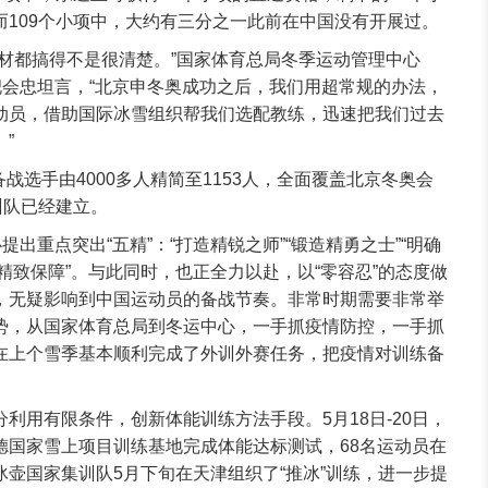
而109个小项中，大约有三分之一此前在中国没有开展过。
器材都搞得不是很清楚。”国家体育总局冬季运动管理中心
倪会忠坦言，“北京申冬奥成功之后，我们用超常规的办法，
动员，借助国际冰雪组织帮我们选配教练，迅速把我们过去
”
，备战选手由4000多人精简至1153人，全面覆盖北京冬奥会
训队已经建立。
提出重点突出“五精”：“打造精锐之师”“锻造精勇之士”“明确
化精致保障”。与此同时，也正全力以赴，以“零容忍”的态度做
，无疑影响到中国运动员的备战节奏。非常时期需要非常举
势，从国家体育总局到冬运中心，一手抓疫情防控，一手抓
在上个雪季基本顺利完成了外训外赛任务，把疫情对训练备
利用有限条件，创新体能训练方法手段。5月18日-20日，
德国家雪上项目训练基地完成体能达标测试，68名运动员在
壶国家集训队5月下旬在天津组织了“推冰”训练，进一步提