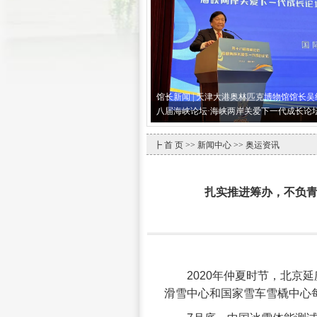
馆长新闻 | 天津大港奥林匹克博物馆馆长
八届海峡论坛·海峡两岸关爱下一代成长论
┣
首 页
>>
新闻中心
>> 奥运资讯
扎实推进筹办，不负青
2020年仲夏时节，北京
滑雪中心和国家雪车雪橇中心每