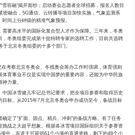
”“雪容融”揭开面纱；启动赛会志愿者全球招募，报名人数目
紧密融合，5G通信、云转播等项目加快实施，气象监测系
、时间上分钟级的精准气象预报。
，需要高水平的国际化复合型人才作为保障。三年来，冬奥
前，冬奥组委完成第十批特聘专家的选聘工作，目前共选聘
服务于北京冬奥组委的十多个部门。
书记在考察北京冬奥会、冬残奥会筹办工作时强调，体育强则
展体育事业不仅是实现中国梦的重要内容，还能为中华民族
精神力量。
。中国冰雪健儿牢记总书记要求，把全项目参赛和取得历史
目标。从2015年7月北京冬奥会申办成功至今，备战目标
团确定了“扩面、固点、精兵、冲刺”的备战方略。有了任务
程挑战之大超乎想象。根据各冰雪项目国际组织关于参赛资
小项中，东道主可获得61个小项的直通资格，剩下的48个小