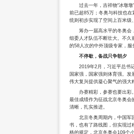
过去一年，吉祥物“冰墩墩
前已超85万；冬奥与科技也在
统则初步实现了空间上百米级
筹办一届高水平的冬奥会
组委人才队伍不断壮大。不久
的58人次的中外顶级专家，
不停歇，备战只争朝夕
2019年2月，习近平总
国家强，国家强则体育强。发
伟大复兴提供凝心聚气的强大
办赛精彩，参赛也要出彩
最佳成绩作为征战北京冬奥会的
清晰，扎实推进。
北京冬奥周期内，中国军
书，也有了路线图，但实现过
格的规定，北京冬奥会109个