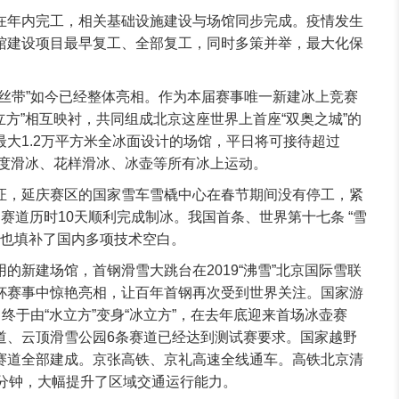
在年内完工，相关基础设施建设与场馆同步完成。疫情发生
馆建设项目最早复工、全部复工，同时多策并举，最大化保
冰丝带”如今已经整体亮相。作为本届赛事唯一新建冰上竞赛
水立方”相互映衬，共同组成北京这座世界上首座“双奥之城”的
大1.2万平方米全冰面设计的场馆，平日将可接待超过
速度滑冰、花样滑冰、冰壶等所有冰上运动。
证，延庆赛区的国家雪车雪橇中心在春节期间没有停工，紧
赛道历时10天顺利完成制冰。我国首条、世界第十七条 “雪
程也填补了国内多项技术空白。
的新建场馆，首钢滑雪大跳台在2019“沸雪”北京国际雪联
杯赛事中惊艳亮相，让百年首钢再次受到世界关注。国家游
，终于由“水立方”变身“冰立方”，在去年底迎来首场冰壶赛
道、云顶滑雪公园6条赛道已经达到测试赛要求。国家越野
赛道全部建成。京张高铁、京礼高速全线通车。高铁北京清
0分钟，大幅提升了区域交通运行能力。