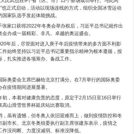
大比武也在9个省（区、市）12个赛场成功举行。与此同
雪周”也正式启动，活动以现场连线的方式，组织全国冰雪运动
的国家队选手发起体能挑战。
京携手张家口获得2022年冬奥会举办权后，习近平总书记就作出
奥会办成一届精彩、非凡、卓越的奥运盛会。
020年后，尽管面对进入庚子年后疫情带来的多方面不利影
工作始终坚持以习近平总书记重要指示精神为根本遵循，按
标，扎实推进各项筹办、备战工作。
国际奥委会主席巴赫给北京打满分。在7月举行的国际奥委
办在疫情期间进展显著。
初，本着对健康负责的态度，原定于2月15日至16日举行
联高山滑雪世界杯延庆站比赛取消。
消，虽有遗憾，但冬奥人依旧迎难而上，做到疫情防控和冬
市副市长、北京冬奥组委执行副主席张建东表示，疫情之
工作没间断、力度没减弱、标准没降低。