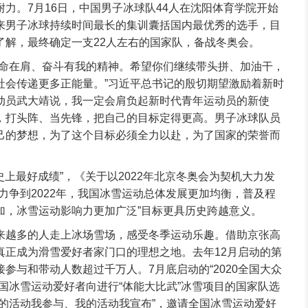
力。7月16日，中国男子冰球队44人在沈阳体育学院开始
来男子冰球持续时间最长的集训囊括国内最优秀的选手，目
了解，最终确定一支22人左右的国家队，备战冬奥会。
使命在肩、奋斗有我的精神。希望你们继续带头拼、加油干，
社会传递更多正能量。”习近平总书记的殷切期望激励着新时
动员武大靖说，我一定会肩负起新时代青年运动员的新使
，打头阵、当先锋，把自己的目标定得更高。男子冰球队员
己的梦想，为了这个目标必须全力以赴，为了国家的荣誉而
“史上最好成绩”，《关于以2022年北京冬奥会为契机大力发
力争到2022年，我国冰雪运动总体发展更加均衡，普及程
加，冰雪运动影响力更加广泛”目标更具历史跨越意义。
来越多的人走上冰场雪场，感受冬季运动乐趣。借助京张高
真正成为滑雪爱好者家门口的理想之地。去年12月启动的第
参与和带动人数超过千万人。7月底启动的“2020全国大众
国冰雪运动爱好者向进行“体能大比武”冰雪项目的国家队选
我的活动我参与、我的活动我宣布”，邀请全国冰雪运动爱好