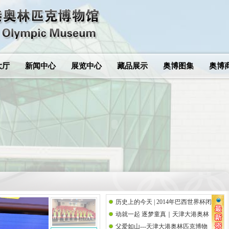
大厅
新闻中心
展览中心
藏品展示
奥博图集
奥博
历史上的今天 | 2014年巴西世界杯闭
动就一起 逐梦童真｜天津大港奥林
幕式
父爱如山---天津大港奥林匹克博物
匹克博物馆携手思而语幼儿园共庆