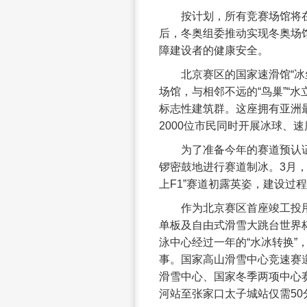
按计划，所有竞赛场馆将
后，冬奥组委推动实现冬奥场
障建设者的健康安全。
北京赛区的国家速滑馆“
场馆，与相邻不远的“鸟巢”“
标志性建筑群。这座拥有亚洲最
2000位市民同时开展冰球、
为了准备今年的赛道预认
锣密鼓地进行赛道制冰。3月，
上F1”赛道初露英姿，建设过
作为北京赛区首座竣工投用
单板及自由式滑雪大跳台世界
泳中心经过一年的“水冰转换”
事。国家高山滑雪中心竞速赛
滑雪中心、国家冬季两项中心
河站至张家口太子城站仅需5