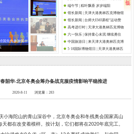
端午节 | 粽叶飘香 岁岁端阳
馆祝天下父亲节日快乐
国际奥林匹克日
馆长新闻 | 天津大港奥林匹克博物馆
馆长新闻 | 台师大EMI课程“运动赞
馆长吴经国先生参加第十八届海峡
高考进行时 | 天津大港奥林匹克博物
助策略研究”师生校外参访前国际奥
论坛·海峡两岸关爱下一代成长论坛
六一快乐 | 保持童心未泯 继续勇往
馆祝高考学子金榜题名
委会执行委员吴经国先生
吴经国先生参加第十
中国旅游日 | 来天津大港奥林匹克博
直前
坛
5·18国际博物馆日 | 天津大港奥林匹
物馆邂逅奥运文脉
克博物馆举办筑桥梁 传圣火奥运观
影系列活动
春韶华-北京冬奥会筹办备战克服疫情影响平稳推进
2020-8-11 浏览量：
283
延庆小海陀山的青山深谷中，北京冬奥会和冬残奥会国家高山
天都在改变着模样。按计划，它们都将在2020年底完工。