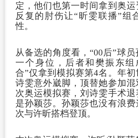
定，他们也第一时间拿到奥运
反复的肘伤让“昕雯联播”组
性。
从备选的角度看，“00后”球
一个身位，后者和樊振东组
合”仅拿到模拟赛第4名。年
诗雯意外崴脚，顶替她参加混
次奥运模拟赛，刘诗雯手术退
是孙颖莎。孙颖莎也没有浪费
次与许昕搭档登顶。