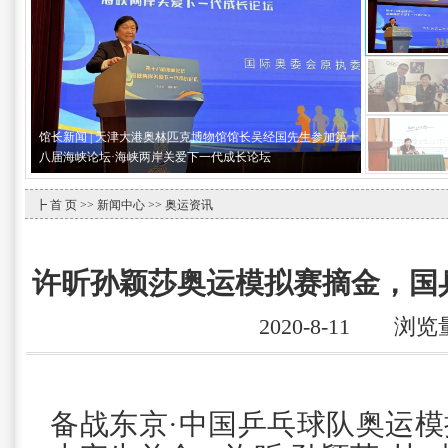
馆长新闻 | 天津大港奥林匹克博物馆馆长吴经国先生参加第十
八届海峡论坛·海峡两岸关爱下一代成长论坛
┣
首 页
>>
新闻中心
>> 奥运资讯
许昕孙颖莎奥运模拟赛摘金，国
2020-8-11 浏览
备战东京·中国乒乓球队奥运