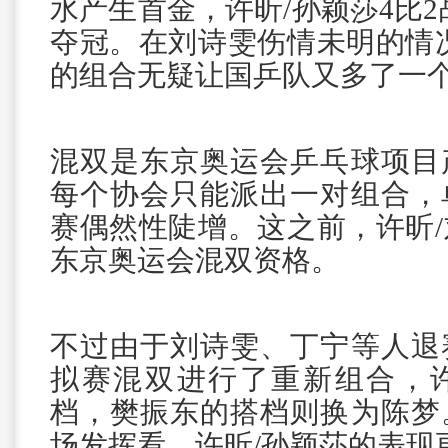
水产生首金，许昕/孙颖莎4比2
夺冠。在刘诗雯伤情未明的情
的组合无疑让国乒队又多了一
混双是东京奥运会乒乓球项目
每个协会只能派出一对组合，
赛偶然性陡增。这之前，许昕
东京奥运会混双资格。
不过由于刘诗雯、丁宁等人退
拟赛混双进行了重新组合，
档，樊振东的搭档则换为陈梦
场发挥看，许昕/孙颖莎的表现