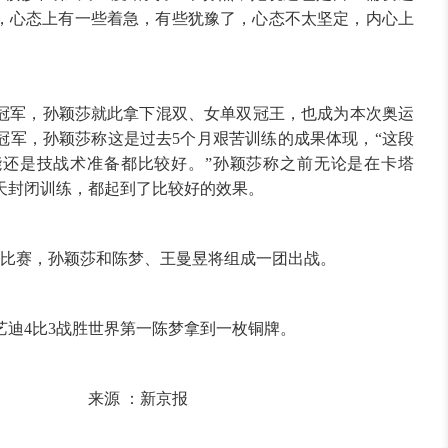
时，心态上有一些着急，有些犹豫了，心态不太坚定，内心上
冠军，孙颖莎就此拿下混双、女单双冠王，也成为本次奥运
冠军，孙颖莎称这是过去5个月艰苦训练的成果体现，“这段
还是技战术准备都比较好。”孙颖莎称之前无论是在卡塔
0天封闭训练，都起到了比较好的效果。
团比赛，孙颖莎和陈梦、王曼昱将组成一团出战。
艺迪4比3战胜世界第一陈梦拿到一枚铜牌。
：新京报