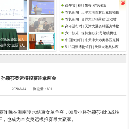
端午节 | 粽叶飘香 岁岁端阳
馆祝天下父亲节日快乐
国际奥林匹克日
馆长新闻 | 天津大港奥林匹克博物馆
馆长新闻 | 台师大EMI课程“运动赞
馆长吴经国先生参加第十八届海峡
高考进行时 | 天津大港奥林匹克博物
助策略研究”师生校外参访前国际奥
论坛·海峡两岸关爱下一代成长论坛
六一快乐 | 保持童心未泯 继续勇往
馆祝高考学子金榜题名
委会执行委员吴经国先生
国馆长应邀出席人
中国旅游日 | 来天津大港奥林匹克博
直前
奥运薪火”主题论坛
5·18国际博物馆日 | 天津大港奥林匹
物馆邂逅奥运文脉
克博物馆举办筑桥梁 传圣火奥运观
影系列活动
孙颖莎奥运模拟赛连拿两金
2020-8-14 浏览量：
801
赛昨晚在海南陵水结束女单争夺，00后小将孙颖莎4比3战胜
王，也成为本次奥运模拟赛最大赢家。