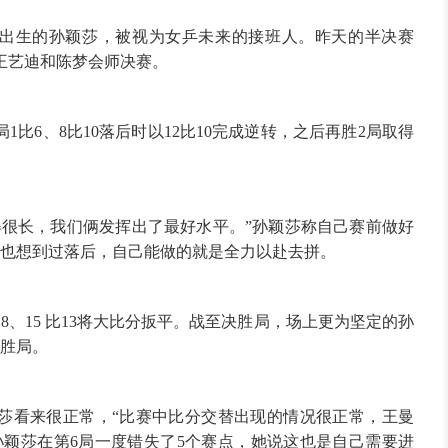
00年出生的孙颖莎，被视为女乒未来的接班人。昨天的半决赛
王艺迪和陈梦会师决赛。
比6、8比10落后时以12比10完成逆转，之后再胜2局取得
得很长，我们俩发挥出了最好水平。”孙颖莎称自己赛前做好
先也想到过落后，自己能做的就是全力以赴去拼。
比8、15 比13将大比分扳平。战至决胜局，场上更为坚定的孙
定胜局。
莎看来很正常，“比赛中比分交替出现的情况很正常，王曼
孙颖莎在第6局一度错失了5个赛点，她说这也是自己需要进