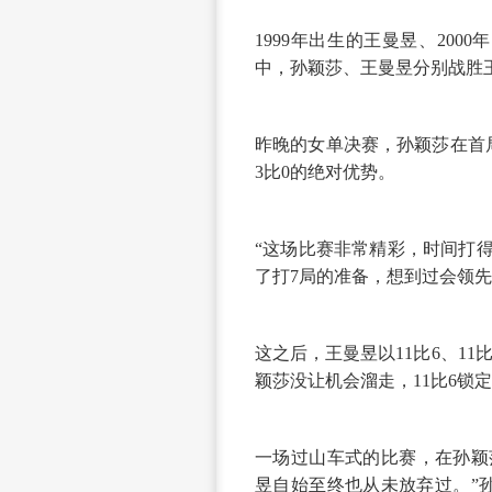
1999年出生的王曼昱、20
中，孙颖莎、王曼昱分别战胜
昨晚的女单决赛，孙颖莎在首局1
3比0的绝对优势。
“这场比赛非常精彩，时间打
了打7局的准备，想到过会领
这之后，王曼昱以11比6、11
颖莎没让机会溜走，11比6锁
一场过山车式的比赛，在孙颖
昱自始至终也从未放弃过。”