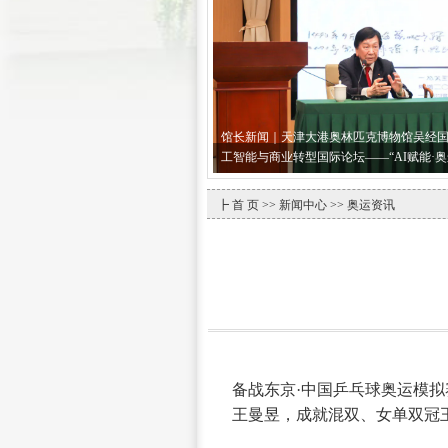
馆长新闻｜天津大港奥林匹克博物馆吴经
工智能与商业转型国际论坛——“AI赋能·
┣
首 页
>>
新闻中心
>> 奥运资讯
备战东京·中国乒乓球奥运模拟
王曼昱，成就混双、女单双冠