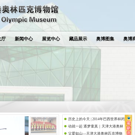
大厅
新闻中心
展览中心
藏品展示
奥博图集
奥博
历史上的今天 | 2014年巴西世界杯闭
动就一起 逐梦童真｜天津大港奥林
幕式
父爱如山---天津大港奥林匹克博物
匹克博物馆携手思而语幼儿园共庆