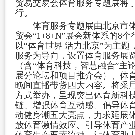
贸易交易会体育服务专题展将于
行。
体育服务专题展由北京市体
贸会“1+8+N”展会新体系的8
以“体育世界 活力北京”为主
服务为导向，设置体育服务展
（含“体育科技，智慧融合”主
展分论坛和项目推介会）、体
晚间直播带货四大内容。将采
方式举办，呈现突出体育新科
链、增强体育互动感、倡导体
动健身潮五大亮点，力求延展
放体育激情效应、引导体育产