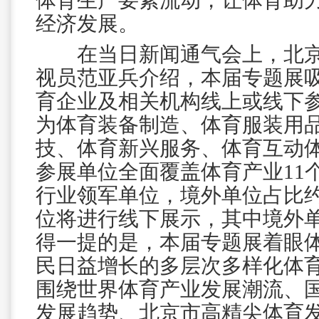
体育生产要素流动，让体育助
经济发展。
在当日新闻通气会上，北京
视员范亚兵介绍，本届专题展吸
育企业及相关机构线上或线下
为体育装备制造、体育服装用
技、体育新兴服务、体育互动
参展单位全面覆盖体育产业11
行业领军单位，境外单位占比约为
位将进行线下展示，其中境外单
得一提的是，本届专题展着眼
民日益增长的多层次多样化体
围绕世界体育产业发展潮流、
发展趋势、北京市高精尖体育