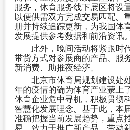
服务，体育服务线下展区将设
以便供需双方完成交易匹配。
册并持续追踪更新，为我国体
发展提供参考数据和前沿资讯
此外，晚间活动将紧跟时代
带货方式对参展商的产品、服
新消费、助推夜经济。
北京市体育局规划建设处处
年的疫情的确为体育产业蒙上
体育企业危中寻机，积极贯彻
智慧化发展理念。基于此，本
准确把握当前发展趋势，重点
易，致力于推广新产品、带动新