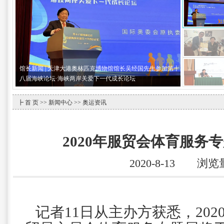
馆长新闻 | 天津大港奥林匹克博物馆馆长吴经国先生参加第十
八届海峡论坛·海峡两岸关爱下一代成长论坛
┣
首 页
>>
新闻中心
>> 奥运资讯
2020年服贸会体育服务
2020-8-13 浏览
记者11日从主办方获悉，202