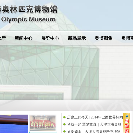
大厅
新闻中心
展览中心
藏品展示
奥博图集
奥博
历史上的今天 | 2014年巴西世界杯闭
动就一起 逐梦童真｜天津大港奥林
幕式
父爱如山---天津大港奥林匹克博物
匹克博物馆携手思而语幼儿园共庆