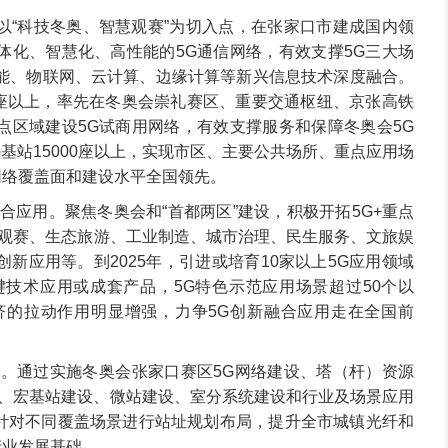
以“科技冬奥、智慧观赛”为切入点，在张家口市建成国内领
体化、智慧化、高性能的5G通信网络，有效支撑5G三大场
能、物联网、云计算、边缘计算等新兴信息技术深度融合。
000座以上，率先在冬奥会崇礼赛区、重要交通枢纽、京张高铁
点区域建设5G试商用网络，有效支撑服务和保障冬奥会5G
G基站15000座以上，实现市区、主要公共场所、重点应用场
网络覆盖面和建设水平全国领先。
合应用。聚焦冬奥会和“首都两区”建设，积极开拓5G+重点
慧观赛、生态旅游、工业制造、城市治理、民生服务、文旅娱
新应用等。到2025年，引进或培育10家以上5G应用领域
键技术应用或成套产品，5G特色示范应用场景超过50个以
济的拉动作用明显增强，力争5G创新融合应用走在全国前
系。通过实施冬奥会张家口赛区5G网络建设、塔（杆）资源
建设、宏基站建设、微站建设、室分系统建设和行业及场景应用
，针对不同覆盖场景进行站址规划布局，提升全市城镇光纤和
产业发展基础。