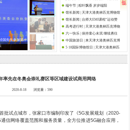
端午节 | 粽叶飘香 岁岁端阳
馆祝天下父亲节日快乐
国际奥林匹克日
馆长新闻 | 天津大港奥林匹克博物馆
馆长新闻 | 台师大EMI课程“运动赞
馆长吴经国先生参加第十八届海峡
高考进行时 | 天津大港奥林匹克博物
助策略研究”师生校外参访前国际奥
论坛·海峡两岸关爱下一代成长论坛
六一快乐 | 保持童心未泯 继续勇往
馆祝高考学子金榜题名
委会执行委员吴经国先生
吴经国先生参加第十
中国旅游日 | 来天津大港奥林匹克博
直前
坛
5·18国际博物馆日 | 天津大港奥林匹
物馆邂逅奥运文脉
克博物馆举办筑桥梁 传圣火奥运观
影系列活动
21年率先在冬奥会崇礼赛区等区域建设试商用网络
2020-8-18 浏览量：
590
首批试点城市，张家口市编制印发了《5G发展规划（2020-
5G通信网络覆盖范围和服务质量，全方位推进5G融合应用，