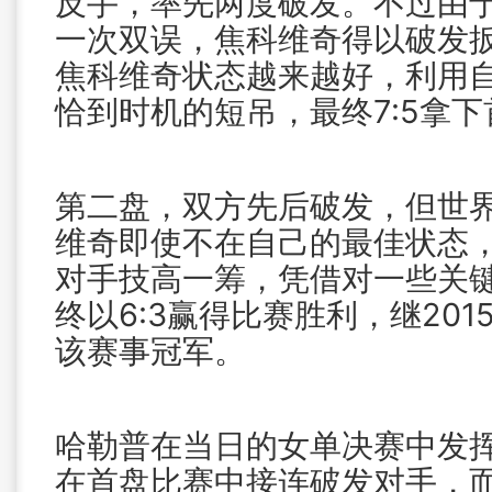
反手，率先两度破发。不过由
一次双误，焦科维奇得以破发
焦科维奇状态越来越好，利用
恰到时机的短吊，最终7:5拿
第二盘，双方先后破发，但世
维奇即使不在自己的最佳状态，
对手技高一筹，凭借对一些关
终以6:3赢得比赛胜利，继20
该赛事冠军。
哈勒普在当日的女单决赛中发
在首盘比赛中接连破发对手，