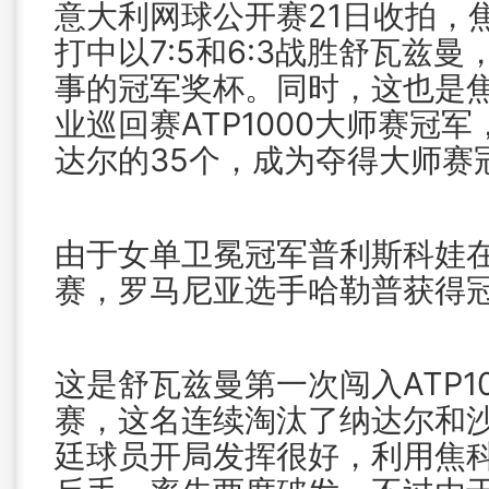
意大利网球公开赛21日收拍，
打中以7:5和6:3战胜舒瓦兹
事的冠军奖杯。同时，这也是焦
业巡回赛ATP1000大师赛冠
达尔的35个，成为夺得大师赛
由于女单卫冕冠军普利斯科娃
赛，罗马尼亚选手哈勒普获得
这是舒瓦兹曼第一次闯入ATP1
赛，这名连续淘汰了纳达尔和
廷球员开局发挥很好，利用焦