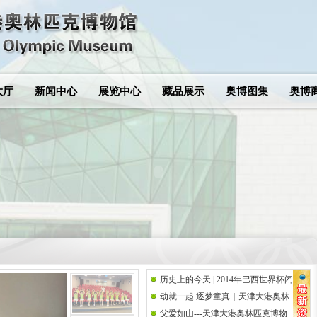
大厅
新闻中心
展览中心
藏品展示
奥博图集
奥博
历史上的今天 | 2014年巴西世界杯闭
动就一起 逐梦童真｜天津大港奥林
幕式
父爱如山---天津大港奥林匹克博物
匹克博物馆携手思而语幼儿园共庆