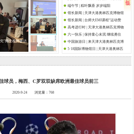
端午节 | 粽叶飘香 岁岁端阳
馆祝天下父亲节日快乐
国际奥林匹克日
馆长新闻 | 天津大港奥林匹克博物馆
馆长新闻 | 台师大EMI课程“运动赞
馆长吴经国先生参加第十八届海峡
高考进行时 | 天津大港奥林匹克博物
助策略研究”师生校外参访前国际奥
论坛·海峡两岸关爱下一代成长论坛
六一快乐 | 保持童心未泯 继续勇往
馆祝高考学子金榜题名
委会执行委员吴经国先生
研究”师生校外参访
中国旅游日 | 来天津大港奥林匹克博
直前
5·18国际博物馆日 | 天津大港奥林匹
物馆邂逅奥运文脉
克博物馆举办筑桥梁 传圣火奥运观
影系列活动
佳球员，梅西、C罗双双缺席欧洲最佳球员前三
2020-9-24 浏览量：
768