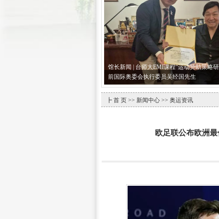
馆长新闻 | 台师大EMI课程“运动赞助策略
前国际奥委会执行委员吴经国先生
┣
首 页
>>
新闻中心
>> 奥运资讯
欧足联公布欧洲最