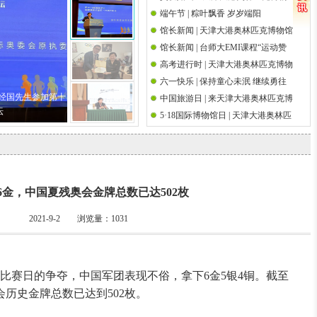
端午节 | 粽叶飘香 岁岁端阳
馆祝天下父亲节日快乐
国际奥林匹克日
馆长新闻 | 天津大港奥林匹克博物馆
馆长新闻 | 台师大EMI课程“运动赞
馆长吴经国先生参加第十八届海峡
高考进行时 | 天津大港奥林匹克博物
助策略研究”师生校外参访前国际奥
论坛·海峡两岸关爱下一代成长论坛
六一快乐 | 保持童心未泯 继续勇往
馆祝高考学子金榜题名
委会执行委员吴经国先生
吴经国先生参加第十
中国旅游日 | 来天津大港奥林匹克博
直前
坛
5·18国际博物馆日 | 天津大港奥林匹
物馆邂逅奥运文脉
克博物馆举办筑桥梁 传圣火奥运观
影系列活动
6金，中国夏残奥会金牌总数已达502枚
2021-9-2 浏览量：
1031
个比赛日的争夺，中国军团表现不俗，拿下6金5银4铜。截至
历史金牌总数已达到502枚。