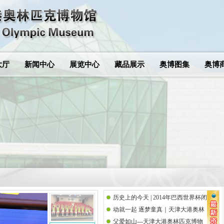
大厅
新闻中心
展览中心
藏品展示
奥博图集
奥博
历史上的今天 | 2014年巴西世界杯闭
动就一起 逐梦童真｜天津大港奥林
幕式
父爱如山---天津大港奥林匹克博物
匹克博物馆携手思而语幼儿园共庆