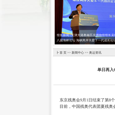
馆长新闻 | 天津大港奥林匹克博物馆馆长
八届海峡论坛·海峡两岸关爱下一代成长论
┣
首 页
>>
新闻中心
>> 奥运资讯
单日再入
东京残奥会9月1日结束了第8
目前，中国残奥代表团夏残奥会