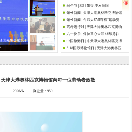
端午节 | 粽叶飘香 岁岁端阳
馆祝天下父亲节日快乐
国际奥林匹克日
馆长新闻 | 天津大港奥林匹克博物馆
馆长新闻 | 台师大EMI课程“运动赞
馆长吴经国先生参加第十八届海峡
高考进行时 | 天津大港奥林匹克博物
助策略研究”师生校外参访前国际奥
论坛·海峡两岸关爱下一代成长论坛
六一快乐 | 保持童心未泯 继续勇往
馆祝高考学子金榜题名
委会执行委员吴经国先生
吴经国先生参加第十
中国旅游日 | 来天津大港奥林匹克博
直前
坛
5·18国际博物馆日 | 天津大港奥林匹
物馆邂逅奥运文脉
克博物馆举办筑桥梁 传圣火奥运观
影系列活动
丨天津大港奥林匹克博物馆向每一位劳动者致敬
2026-5-1 浏览量：
959