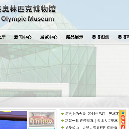
大厅
新闻中心
展览中心
藏品展示
奥博图集
奥博
历史上的今天 | 2014年巴西世界杯闭
动就一起 逐梦童真｜天津大港奥林
幕式
父爱如山---天津大港奥林匹克博物
匹克博物馆携手思而语幼儿园共庆