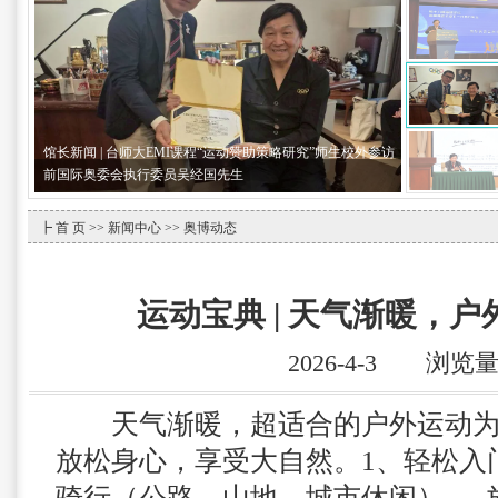
馆长新闻 | 台师大EMI课程“运动赞助策略研究”师生校外参访
前国际奥委会执行委员吴经国先生
┣
首 页
>>
新闻中心
>> 奥博动态
运动宝典 | 天气渐暖，
2026-4-3 浏览
天气渐暖，超适合的户外运动
放松身心，享受大自然。
1、轻松入
骑行（公路、山地、城市休闲） 、 