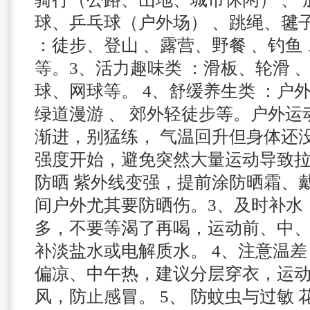
球、乒乓球（户外场） 、跳绳、毽子
：徒步、登山 、露营、野餐 、钓鱼
等。
3、活力趣味类 ：滑板、轮滑 
球、网球等。
4、舒缓养生类 ：户
绿道漫游 、 郊外轻徒步等。
户外运
渐进，别猛练， 气温回升但身体还
强度开始，避免突然大量运动导致
防晒 紫外线变强，提前涂防晒霜、
间户外尤其要防晒伤。
3、及时补水
多，不要等渴了再喝，运动前、中
补淡盐水或电解质水。
4、注意温差
偏凉、中午热，建议分层穿衣，运
风，防止感冒。
5、 防蚊虫与过敏