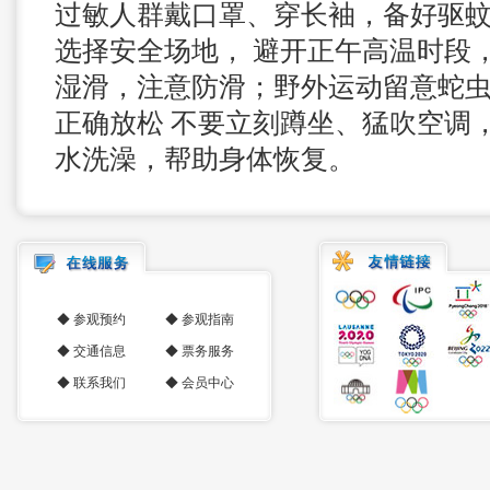
过敏人群戴口罩、穿长袖，备好驱
选择安全场地， 避开正午高温时段
湿滑，注意防滑；野外运动留意蛇
正确放松 不要立刻蹲坐、猛吹空调
水洗澡，帮助身体恢复。
◆
参观预约
◆
参观指南
◆
交通信息
◆
票务服务
◆
联系我们
◆
会员中心