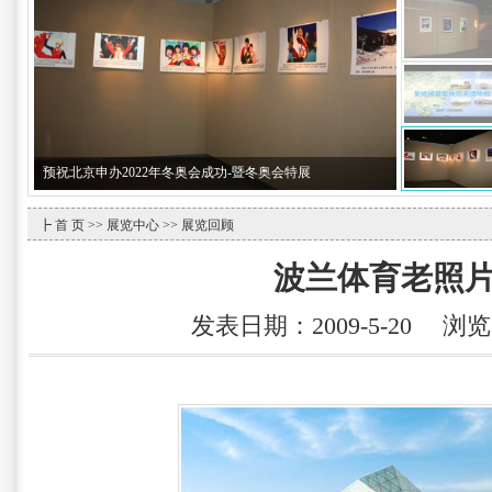
预祝北京申办2022年冬奥会成功-暨冬奥会特展
┣
首 页
>>
展览中心
>> 展览回顾
波兰体育老照
发表日期：2009-5-20 浏