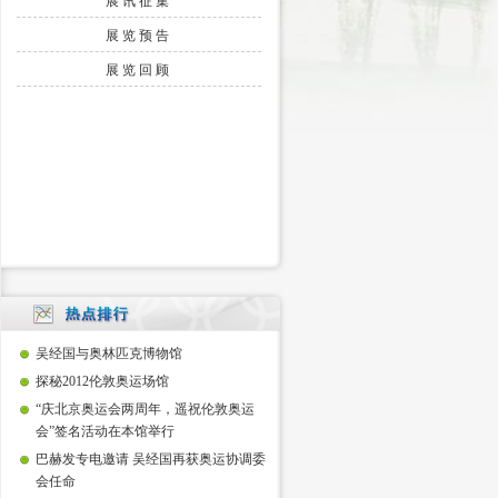
展讯征集
展览预告
展览回顾
吴经国与奥林匹克博物馆
探秘2012伦敦奥运场馆
“庆北京奥运会两周年，遥祝伦敦奥运
会”签名活动在本馆举行
巴赫发专电邀请 吴经国再获奥运协调委
会任命