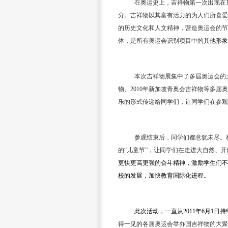
在奥运史上，吉祥物第一次出现在
分。吉祥物以其富有活力的为人们所喜爱
的历史文化和人文精神，营造奥运会的节
体，是所有奥运会识别项目中的其他形象
本次吉祥物展集中了多届奥运会的
物、
2010
年新加坡青奥会吉祥物等多届奥
乐的形式传递给同学们，让同学们在参观
参观结束后，同学们都意犹未尽。
的
“
儿童节
”
，让同学们在走进大自然、开
更快更高更强的奋斗精神，激励学生们不
校的发展，加快教育国际化进程。
此次活动，一直从
2011
年
6
月
1
日持
得一见的各届奥运会举办国吉祥物的大聚