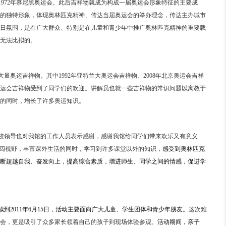
1972
年慕尼黑奥运会。此后吉祥物就成为构成一届奥运会形象特征的主要成
的独特形象，体现奥林匹克精神、传达当届奥运会的举办理念，传达主办城市
日氛围，是在广大群众、特别是在儿童和青少年中推广奥林匹克精神的重要载
无法比拟的。
大量奥运吉祥物。其中
1992
年亚特兰大奥运会吉祥物、
2008
年北京奥运会吉祥
运会吉祥物受到了同学们的欢迎。讲解员也就一些吉祥物的常识问题以寓教于
的同时，增长了许多奥运知识。
校领导也对我馆的工作人员表示感谢，感谢我馆给同学们带来欢乐又有意义
阔视野，丰富课外生活的同时，学习到许多课堂以外的知识，
感受到奥林匹克
断超越自我、奋发向上，提高综合素质，增进师生、同学之间的情感，促进学
续到
2011
年
6
月
15
日，活动主要面向广大儿童、学生团体和青少年朋友。
这次难
会，更是吸引了众多家长领着自己的孩子到现场体验参观。
活动期间，亲子