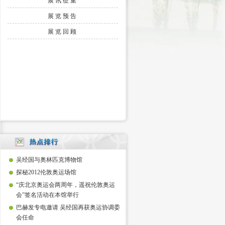
展讯征集
展览预告
展览回顾
吴经国与奥林匹克博物馆
探秘2012伦敦奥运场馆
“庆北京奥运会两周年，遥祝伦敦奥运
会”签名活动在本馆举行
巴赫发专电邀请 吴经国再获奥运协调委
会任命