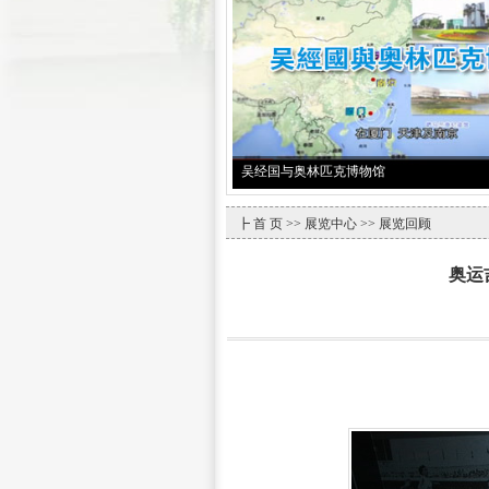
吴经国与奥林匹克博物馆
┣
首 页
>>
展览中心
>> 展览回顾
奥运