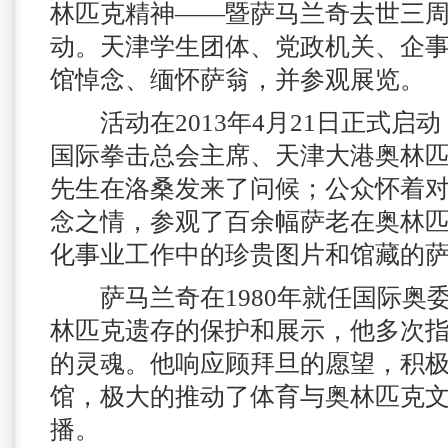
林匹克精神——暨萨马兰奇去世三
动。天津学生团体、党政机关、企
馆悼念、缅怀萨翁，并参观展览。
活动在
2013
年
4
月
21
日正式启动
国际拳击总会主席、天津大港奥林
先生在洛桑发来了问候；公众怀着
念之情，参观了百余幅萨老在奥林
化事业工作中的珍贵图片和馆藏的
萨马兰奇在
1980
年就任国际奥
林匹克遗存的保护和展示，他多次
的灵魂。他响应顾拜旦的愿望，积
馆，极大的推动了体育与奥林匹克
播。