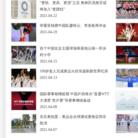
“更快、更高、更强”之后 奥林匹克格言或
将加入“更团结”
2021-04-22
举重亚锦赛中国队廖秋云、李发彬再夺金
2021-04-19
首个中国女足主题球场将落地云南一所乡
村小学
2021-04-15
109岁老人完成奥运火炬传递刷新世界纪录
2021-04-13
国际赛事相继延期 中国乒协将办“直通WTT
大满贯·世乒赛”等赛事继续备战
2021-04-09
东京奥组委：奥运会水球测试赛推迟而非
取消
2021-04-07