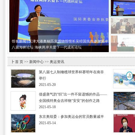
馆长新闻 | 天津大港奥林匹克博物馆馆长吴经国先生参加第十
八届海峡论坛·海峡两岸关爱下一代成长论坛
┣
首 页
>>
新闻中心
>> 奥运资讯
第八届七人制橄榄球世界杯赛明年在南非
举行
2021-05-20
借盛唐气韵“织”出一件不留遗憾的作品——
全国残特奥会吉祥物“安安”的创作之路
2021-05-18
东京奥组委：参加奥运会的官员数量减半
2021-05-14